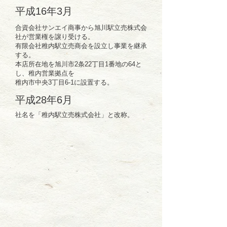
平成16年3月
合資会社サンエイ商事から旭川駅立売株式会
社が営業権を譲り受ける。
有限会社稚内駅立売商会を設立し事業を継承
する。
本店所在地を旭川市2条22丁目1番地の64と
し、稚内営業拠点を
​稚内市中央3丁目6-1に設置する。
平成28年6月
​社名を「稚内駅立売株式会社」と改称。