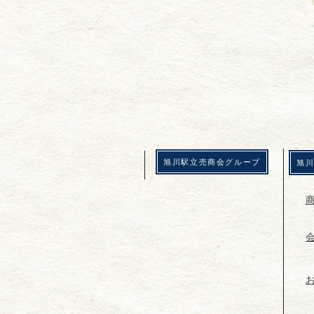
​旭川駅立売商会グループ
​旭
​
​
​